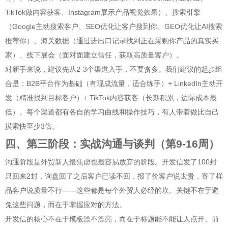
TikTok做内容获客、Instagram展示产品视觉效果）、搜索引擎
（Google主动搜索客户、SEO优化让客户搜到你、GEO优化让AI搜索
推荐你）、海关数据（通过进出口记录找到正在采购你产品的真实买
家）、线下展会（面对面建立信任，获取高质量客户）。
对新手来说，建议先从2-3个渠道入手，不要贪多。我们建议的起步组
合是：B2B平台作为基础（有现成流量，适合练手）+ LinkedIn主动开
发（精准找到目标客户）+ TikTok内容获客（长期积累，边际成本最
低）。每个渠道都有各自的学习曲线和操作技巧，有人带着做比自己
摸索快至少3倍。
四、第三阶段：实战沟通与谈判（第9-16周）
沟通阶段是外贸新人最焦虑也最容易放弃的阶段。开发信发了100封
只回来2封，询盘回了之后客户已读不回，报了价客户说太贵，寄了样
品客户说质量不行——这些都是每个外贸人必经的坎。关键不在于避
免这些问题，而在于掌握应对的方法。
开发信的核心不在于模板漂不漂亮，而在于标题能不能让人点开、前