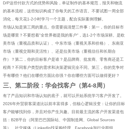
D/P这些付款方式的优势和风险，单证制作的基本规范，报关和物流
的基本流程，这些知识构成了你每天的工作语言。不要试图一周全部
消化，每天花1-2小时学习一个主题，配合实际案例理解。
市场认知是第三周的重点。你需要搞清楚三件事：第一，你的目标市
场是哪里？不要想着"全世界都是我的客户"，选1-2个市场深耕。是欧
美市场（重视品质和认证）、中东市场（重视关系和价格）、东南亚
市场（重视交期和灵活性）、还是拉美市场（重视信任和长期合
作）？第二，你的目标客户是谁？是品牌商、批发商、零售商还是工
程商？不同客户类型的需求和决策逻辑完全不同。第三，你的竞争对
手有哪些？他们在哪些方面比你强？你在哪些方面可以做得更好？
三、第二阶段：学会找客户（第4-8周）
有了产品知识和市场认知的底子，就可以开始系统学习客户开发了。
2026年外贸获客渠道比以前丰富得多，但核心逻辑没变：让你的目标
客户能够找到你，并且对你产生兴趣。目前最主流的客户开发渠道包
括：B2B平台（阿里巴巴国际站、中国制造网、Global Sources
等）、社交媒体（LinkedIn找采购经理、Facebook加行业群组、