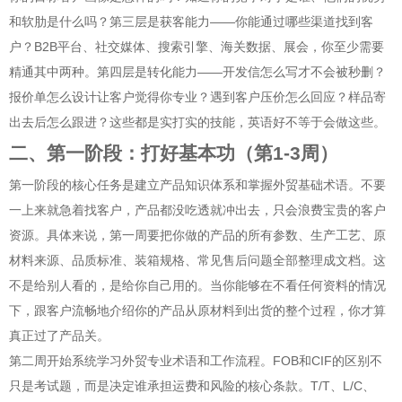
和软肋是什么吗？第三层是获客能力——你能通过哪些渠道找到客
户？B2B平台、社交媒体、搜索引擎、海关数据、展会，你至少需要
精通其中两种。第四层是转化能力——开发信怎么写才不会被秒删？
报价单怎么设计让客户觉得你专业？遇到客户压价怎么回应？样品寄
出去后怎么跟进？这些都是实打实的技能，英语好不等于会做这些。
二、第一阶段：打好基本功（第1-3周）
第一阶段的核心任务是建立产品知识体系和掌握外贸基础术语。不要
一上来就急着找客户，产品都没吃透就冲出去，只会浪费宝贵的客户
资源。具体来说，第一周要把你做的产品的所有参数、生产工艺、原
材料来源、品质标准、装箱规格、常见售后问题全部整理成文档。这
不是给别人看的，是给你自己用的。当你能够在不看任何资料的情况
下，跟客户流畅地介绍你的产品从原材料到出货的整个过程，你才算
真正过了产品关。
第二周开始系统学习外贸专业术语和工作流程。FOB和CIF的区别不
只是考试题，而是决定谁承担运费和风险的核心条款。T/T、L/C、