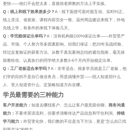
更快——他们不会想太多，直接按老师教的方法上手实操。
Q：线上和线下效果差多少？
A：线下面授可面对面互动、实时纠正。
线上灵活、省差旅。课程内容完全一致。温州周边建议来线下，外地
先线上学，有条件的来线下体验几天。
Q：学完能保证出单吗？
A：没有机构能100%保证出单——外贸受产
品、市场、个人努力等多因素影响。但我们保证：把20年实战经验、
经过反复验证的获客方法、从数千真实案例总结的避坑指南，毫无保
留教给你。认真执行的同学绝大多数3-6个月内开始稳定出单。
Q：工厂老板适合来学吗？
A：非常适合。很多学员就是工厂老板，他
们学的目的不是自己做业务员，而是搞懂外贸——招人知道招什么
人、管人知道管什么、定策略知道方向在哪。
学员最需要的三种能力
客户开发能力：
知道去哪找客户、怎么让客户愿意跟你聊。
商务沟通
能力：
不要求英语流利，但要求清晰传达产品信息和守住利润。
持续
学习能力：
外贸变化快，我们教的不仅是当下方法，更是"怎么自己找
到新方法"的能力。