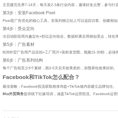
主页建完先养7-14天：每天发2-3条行业内容，邀请好友点赞，参与行
第3步：安装Facebook Pixel
Pixel是广告优化的核心工具。安装到独立站上可以追踪访客、创建相
第4步：受众定向
冷启动阶段用兴趣定向+职位定向组合。数据积累后用相似受众，转化率通
第5步：广告素材
B2B外贸广告用产品实拍+工厂照片+装柜发货图。视频15-30秒，必须
第6步：广告系列结构
每个广告组至少3个素材，跑3-5天后关效果差的，加预算给效果好的。
Facebook和TikTok怎么配合？
最佳策略：Facebook投流获取精准询盘+TikTok做内容建立品牌信任。
Mia外贸商务
提供线下社媒培训，涵盖TikTok运营投流、Facebook运