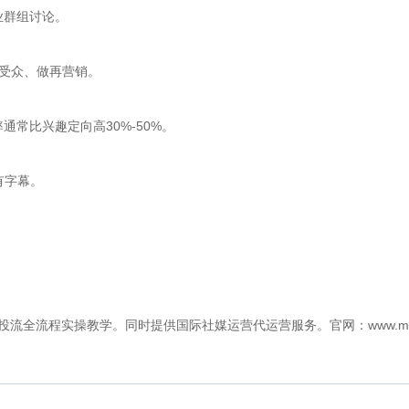
业群组讨论。
似受众、做再营销。
常比兴趣定向高30%-50%。
有字幕。
营投流全流程实操教学。同时提供国际社媒运营代运营服务。官网：www.miawa