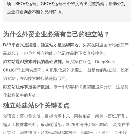
项、SEO代运营、GEO代运营三个维度给出完整指南，帮助外贸
企业打造询盘不断的品牌阵地。
为什么外贸企业必须有自己的独立站？
B2B平台只是渠道，独立站才是品牌阵地。
买家在阿里国际站看完产
品就忘了，但你的独立站能让他记住品牌下次直接搜你。
独立站是AI搜索时代的基础设施。
当买家在豆包、DeepSeek、
ChatGPT上问供应商，AI抓取信息的来源之一就是你的独立站。没有
独立站，在AI搜索时代就是隐形的。
独立站让你掌握客户数据。
每一个访客和询盘都能追踪分析，这是优
化获客策略的基础。
独立站建站5个关键要点
多语言：至少英文版，目标市场中东→阿拉伯语，南美→西班牙语，
需人工校准非机翻。移动端适配：2026年海外买家60%以上浏览在手
机完成。加载速度：超3秒40%访客离开。内容专业：首页、关于我